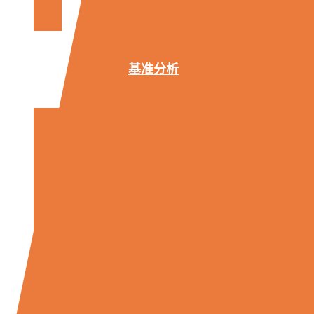
模
拟
基准分析
车
辆
和
部
件
拆
卸
整
车/
零
部
件