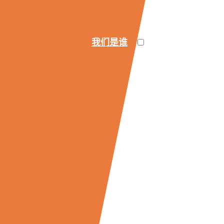
我们是谁
关
于
毅
睿
专
家
团
队
联
系
我
们