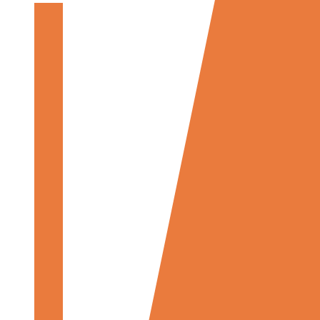
模
态
分
析
与
应
力
分
析
失
效
分
析
材
料
模
型
轮