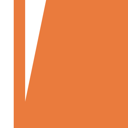
CAE
建
模
与
仿
真
乘
员
CAE
基
准
测
试
CAE
驱
动
车
辆/
部
件