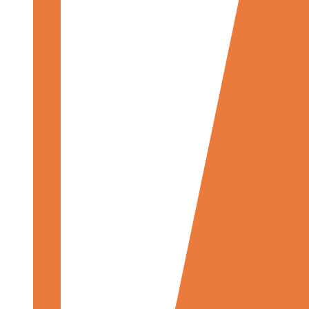
胎/
车
轮
电
池
悬
架
接
点
建
模
构
件
拓
扑
优
化
冲
压