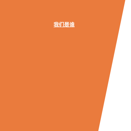
我们是谁
关
于
毅
睿
专
家
团
队
联
系
我
们