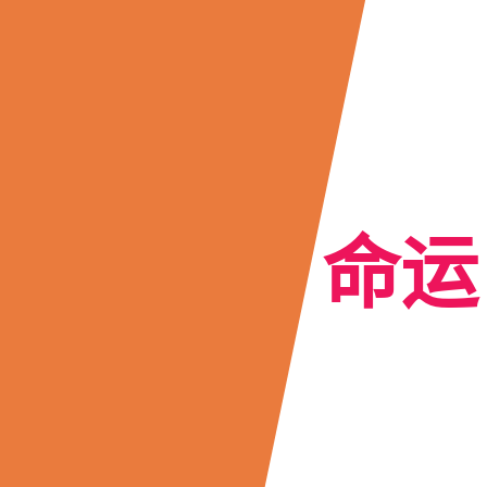
知识改变
命运
我们正在跨入的21世纪，是知识和知识经济的世纪，知
识将最大程度地决定经济发展、民族进步、
国家富强以及人类文化的提升。
了解更多