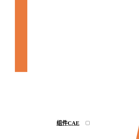
气
动
力
学
与
声
学
热
管
理
多学科设计优化（MDO）
组件CAE