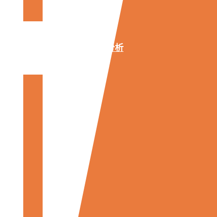
模
拟
基准分析
车
辆
和
部
件
拆
卸
整
车/
零
部
件