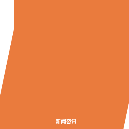
目
标
设
定
约
束
系
统
基
准
和
目
标
设
定
新闻咨讯