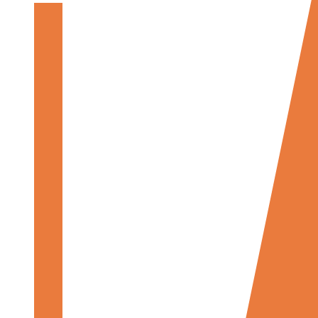
模
态
分
析
与
应
力
分
析
失
效
分
析
材
料
模
型
轮