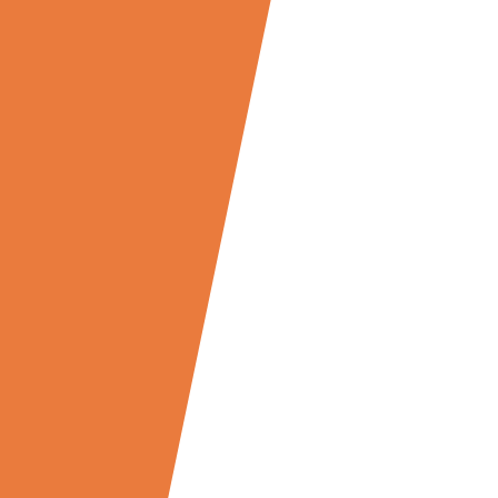
决心是成功的
开始
一个从来没有失败过的人，必然是一个从未尝试过什么
的人，
只要能执着远大的理想，且有不达目的绝不终止
的意愿，
便能产生惊人的力量。
了解更多